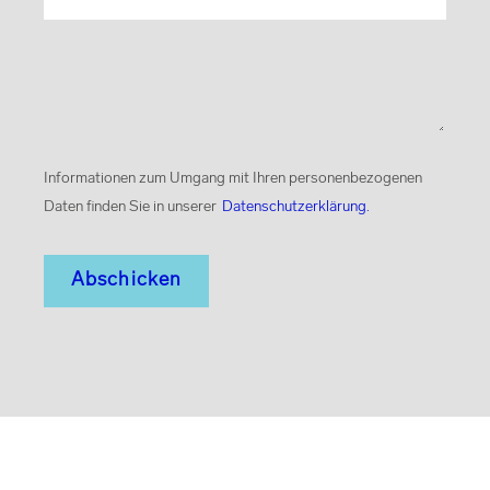
Straße
*
Hausnummer
*
Informationen zum Umgang mit Ihren personenbezogenen
Daten finden Sie in unserer
Datenschutzerklärung.
Land
Stadt
*
PLZ
*
Adresseingabe zurücksetzen