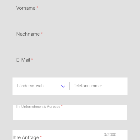
Vorname
*
Nachname
*
E-Mail
*
Telefonnummer
Ländervorwahl
Ihr Unternehmen & Adresse
*
Unternehmen
*
0/2000
Ihre Anfrage
*