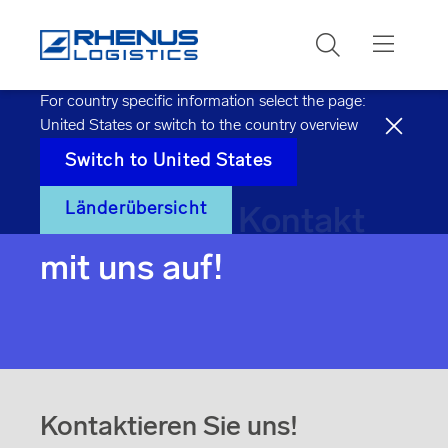
Suchen
For country specific information select the page:
United States
or switch to the country overview
Switch to
United States
Länderübersicht
Nehmen Sie Kontakt
mit uns auf!
Kontaktieren Sie uns!