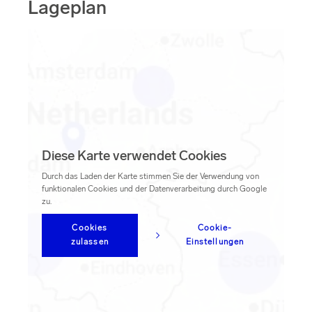
Lageplan
und Frankreich.
Lifestyle-Produkte
. Die Logistiklager in
Nuneaton
und
Corby
sind
BREEAM-zertifiziert
und
absolut CO₂-
Filteroptionen
neutral
.
ALLE FILTER ZURÜCKSETZEN
Filteroptionen
Diese Karte verwendet Cookies
ALLE FILTER ZURÜCKSETZEN
Durch das Laden der Karte stimmen Sie der Verwendung von
funktionalen Cookies und der Datenverarbeitung durch Google
zu.
Verwenden Sie Filter, um Ihre bevorzugte Lage
Cookies
Cookie-
einzugrenzen:
zulassen
Einstellungen
Bitte wählen Sie ein Land aus.