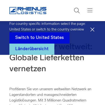
Suchen
For country specific information select the page:
United States
or switch to the country overview
Startseite
Warehousing
Switch to
United States
Logistiklager weltweit:
Länderübersicht
Globale Lieferketten
vernetzen
Profitieren Sie von unserem weltweiten Netzwerk an
Lagerstandorten und massgeschneiderten
Logistiklösungen. Mit 3 Millionen Quadratmetern