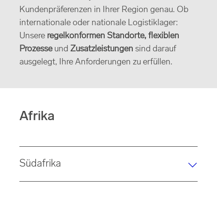
Kundenpräferenzen in Ihrer Region genau. Ob
internationale oder nationale Logistiklager:
Unsere
regelkonformen Standorte, flexiblen
Prozesse
und
Zusatzleistungen
sind darauf
ausgelegt, Ihre Anforderungen zu erfüllen.
Afrika
Südafrika
Rhenus bietet Ihnen
fünf strategisch gelegene
Standorte
in Südafrika mit einer Gesamtfläche von
56'538 Quadratmetern
. Als Teil unseres globalen