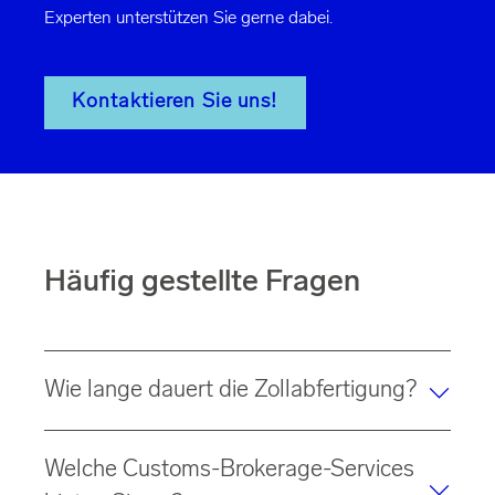
Experten unterstützen Sie gerne dabei.
Kontaktieren Sie uns!
Häufig gestellte Fragen
Wie lange dauert die Zollabfertigung?
Die Dauer der
Zollabfertigung
variiert je nach
Welche Customs-Brokerage-Services
Bestimmungsland
, der
Art
der exportierten Güter und