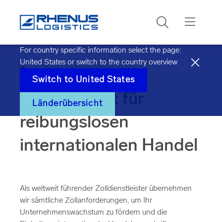
Suchen
For country specific information select the page:
United States
or switch to the country overview
Startseite
Digital- und Dokumentenlösungen
Switch to
United States
Ihr Zollagent für
Länderübersicht
reibungslosen
internationalen Handel
Als weltweit führender Zolldienstleister übernehmen
wir sämtliche Zollanforderungen, um Ihr
Unternehmenswachstum zu fördern und die