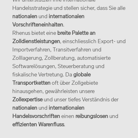
Wir unterstützen Ihre internationale
Handelsstrategie und stellen sicher, dass Sie alle
nationalen
und
internationalen
Vorschriften
einhalten
.
Rhenus bietet eine
breite Palette an
Zolldienstleistungen
, einschliesslich Export- und
Importverfahren, Transitverfahren und
Zolllagerung, Zollberatung, automatisierte
Softwarelösungen, Steuerberatung und
fiskalische Vertretung. Da
globale
Transportketten
oft über Zollgebiete
hinausgehen, gewährleisten unsere
Zollexpertise
und unser tiefes Verständnis der
nationalen
und
internationalen
Handelsvorschriften
einen
reibungslosen
und
effizienten Warenfluss
.