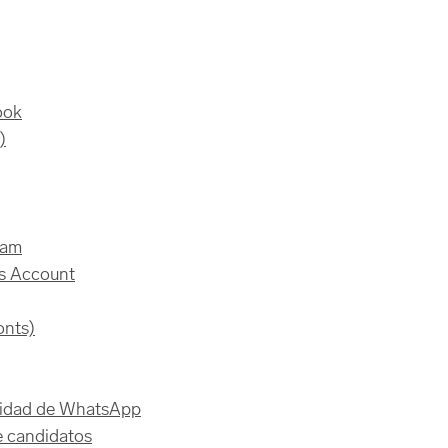
ook
)
ram
ss Account
onts)
alidad de WhatsApp
e candidatos