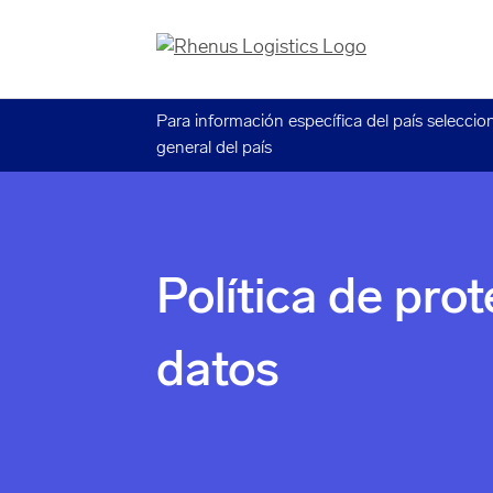
Para información específica del país seleccio
general del país
Política de pro
datos