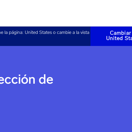
ne la página:
United States
o cambie a la vista
Cambiar
United St
tección de