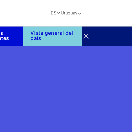
ES
Uruguay
 a
Vista general del
ates
país