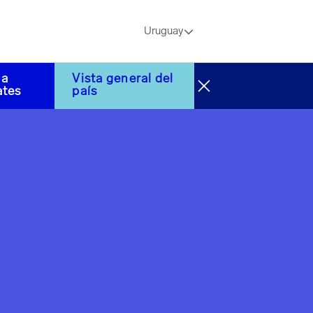
Uruguay
 a
Vista general del
ates
país