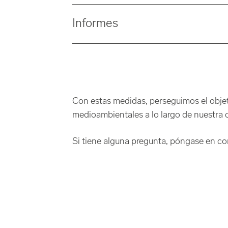
Nuestro sistema establecido de denuncia
Informes
normativa en materia de cumplimiento, c
la Ley de Diligencia Debida en la Caden
Para cumplir nuestras obligaciones de i
infracciones medioambientales. Todos l
claramente estructuradas.
Con estas medidas, perseguimos el obje
medioambientales a lo largo de nuestra 
Si tiene alguna pregunta, póngase en c