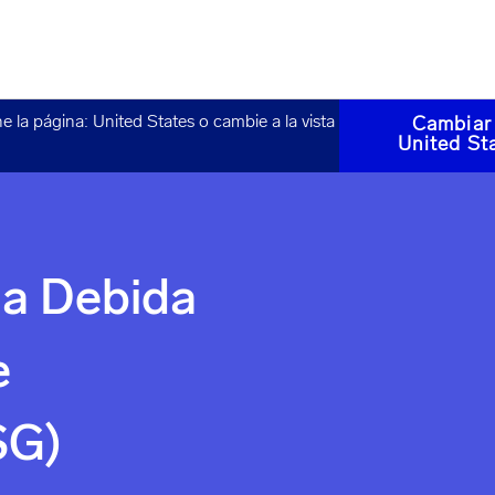
ne la página:
United States
o cambie a la vista
Cambiar
United St
ia Debida
e
SG)