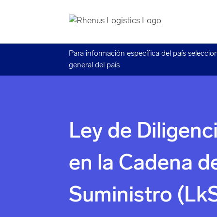
Para información específica del país seleccio
general del país
Ley de Diligenc
en la Cadena d
Suministro (Lk