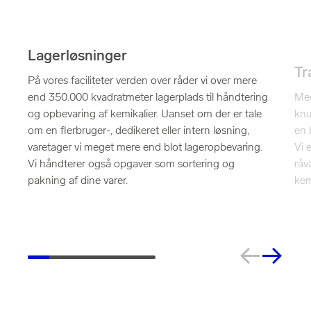
Lagerløsninger
Tr
På vores faciliteter verden over råder vi over mere
Med
end 350.000 kvadratmeter lagerplads til håndtering
knu
og opbevaring af kemikalier. Uanset om der er tale
en 
om en flerbruger-, dedikeret eller intern løsning,
Vi 
varetager vi meget mere end blot lageropbevaring.
råv
Vi håndterer også opgaver som sortering og
kem
pakning af dine varer.