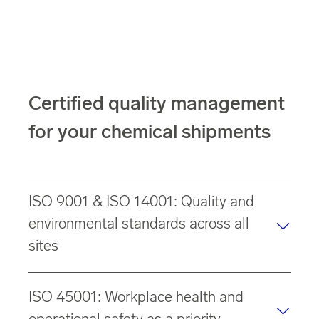
Certified quality management
for your chemical shipments
ISO 9001 & ISO 14001: Quality and
environmental standards across all
sites
Ensures standardized processes, continuous
ISO 45001: Workplace health and
improvement and environmentally responsible
chemical logistics. Group-wide certifications also