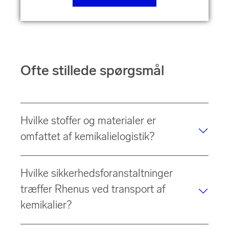
Ofte stillede spørgsmål
Hvilke stoffer og materialer er
omfattet af kemikalielogistik?
Inden for kemikalielogistik transporterer og oplagrer vi
Hvilke sikkerhedsforanstaltninger
farlige stoffer
,
kemiske råvarer
,
færdigvarer
,
mellemprodukter
og
specialkemikalier
. Der kan være
træffer Rhenus ved transport af
tale om stoffer i flydende, fast eller gasform, såsom
kemikalier?
syrer, baser, opløsningsmidler, smøremidler,
plastmaterialer, maling og lak eller farmaceutiske