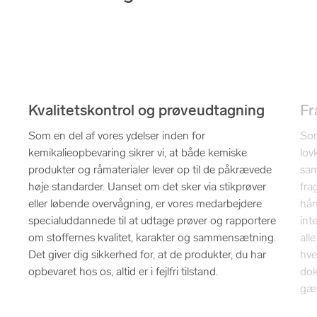
Kvalitetskontrol og prøveudtagning
Fr
Som en del af vores ydelser inden for
Som
kemikalieopbevaring sikrer vi, at både kemiske
lov
produkter og råmaterialer lever op til de påkrævede
sam
høje standarder. Uanset om det sker via stikprøver
fra
eller løbende overvågning, er vores medarbejdere
hån
specialuddannede til at udtage prøver og rapportere
int
om stoffernes kvalitet, karakter og sammensætning.
all
Det giver dig sikkerhed for, at de produkter, du har
hve
opbevaret hos os, altid er i fejlfri tilstand.
dok
gæl