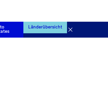
 to
Länderübersicht
tates