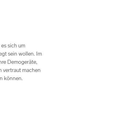
 es sich um
egt sein wollen. Im
hre Demogeräte,
en vertraut machen
en können.