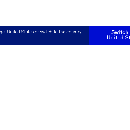
age:
United States
or switch to the country
Switch
United S