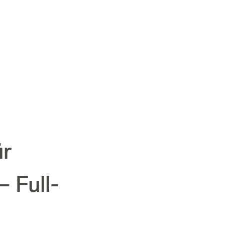
ür
 Full-