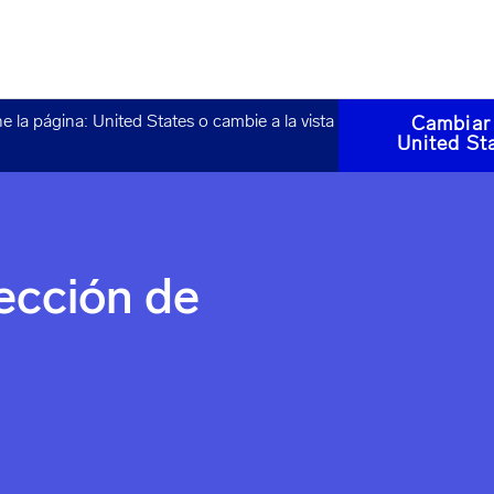
ne la página:
United States
o cambie a la vista
Cambiar
United St
tección de