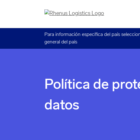
Para información específica del país seleccio
general del país
Política de pro
datos