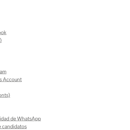
ook
)
ram
ss Account
onts)
alidad de WhatsApp
e candidatos