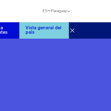
ES
Paraguay
 a
Vista general del
ates
país