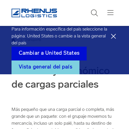
Buscar
Para información específica del país seleccione la
página:
United States
o cambie a la vista general
Inicio
Transporte
del país
Cambiar a
United States
Grupaje: envío
Vista general del país
eficiente y económico
de cargas parciales
Más pequeño que una carga parcial o completa, más
grande que un paquete: con el grupaje movemos tu
mercancía, incluso un solo palé, hasta su destino de