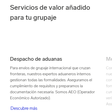
Servicios de valor añadido
para tu grupaje
Despacho de aduanas
Me
Para envíos de grupaje internacional que cruzan
Con
fronteras, nuestros expertos aduaneros internos
nue
gestionan todas las formalidades. Aseguramos el
con
cumplimiento de requisitos y preparamos la
for
documentación necesaria. Somos AEO (Operador
cum
Económico Autorizado).
ver
Ass
Descubre más