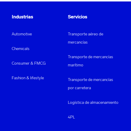
Nuestros servicios de despacho aduanero de extremo
a extremo abarcan
múltiples países
. Gracias a nuestro
software propio, utilizamos los mismos datos para
Industrias
Servicios
exportación y tránsito, lo que facilita el despacho de
importación en destino y garantiza eficiencia y
Automotive
Transporte aéreo de
coherencia en todo el proceso.
mercancías
Chemicals
Transporte de mercancías
Consumer & FMCG
marítimo
Fashion & lifestyle
Transporte de mercancías
por carretera
Logística de almacenamiento
4PL