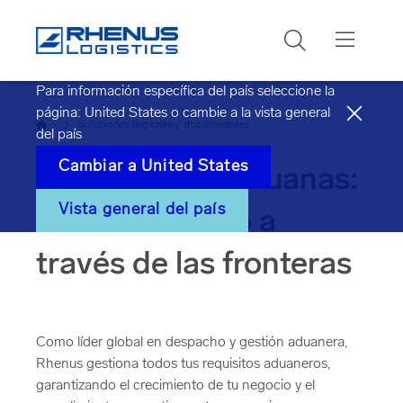
Buscar
Para información específica del país seleccione la
página:
United States
o cambie a la vista general
Inicio
Soluciones digitales y documentales
del país
Cambiar a
United States
Despacho de aduanas:
Vista general del país
comercio fluido a
través de las fronteras
Como líder global en despacho y gestión aduanera,
Rhenus gestiona todos tus requisitos aduaneros,
garantizando el crecimiento de tu negocio y el