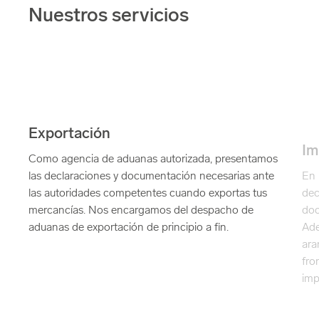
Nuestros servicios
Exportación
Im
Como agencia de aduanas autorizada, presentamos
las declaraciones y documentación necesarias ante
En 
las autoridades competentes cuando exportas tus
dec
mercancías. Nos encargamos del despacho de
doc
aduanas de exportación de principio a fin.
Ade
ara
fro
imp