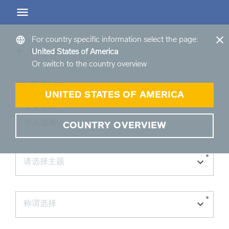
Greater China
EN
CN
ZH
close
language
For country specific information select the page:
arrow_back
Rhenus Greater China
United States of America
arrow_back
arrow_back
Or switch to the country overview
Back
Back
联系我们
仓储服务概览
运输服务概览
UNITED STATES OF AMERICA
业务咨询
仓储服务概览 Overview
运输服务概览 Overview
个人咨询
COUNTRY OVERVIEW
arrow_forward
arrow_forward
商品和服务概览
公路货运概览
请选择主题
请选择主题
arrow_forward
我们的仓储地点介绍
空运货物
称谓选择
称谓选择
arrow_forward
海运货物