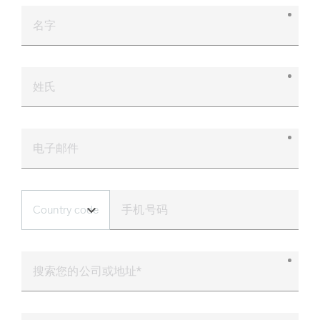
arrow_forward
大陆桥运输概览
名字
arrow_forward
项目物流
姓氏
电子邮件
手机号码
Country code
搜索您的公司或地址
*
公司名称