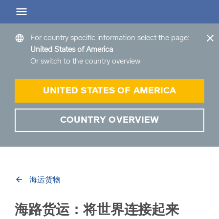
Greater China
EN
CN
ZH
close
language
For country specific information select the page:
United States of America
arrow_back
arrow_back
arrow_back
arrow_back
arrow_back
Or switch to the country overview
Back
Back
Back
Back
Back
仓储服务概览
公路货运概览
空运货物
大陆桥运输概览
项目物流
UNITED STATES OF AMERICA
仓储服务概览 Overview
公路货运概览
空运概览
陆桥概览
项目运输物流方案
COUNTRY OVERVIEW
arrow_forward
商品和服务概览
本地公路货运方案
空运解决方案
大陆桥运输—买卖双方拼箱集运
规划和管理
我们的仓储地点介绍
跨境卡车运输
专人专差快递
大陆桥运输—LCL拼箱运输
工程与咨询
arrow_back
海运货物
空运包机
大陆桥运输—FCL整箱运输
海路货运：将世界连接起来