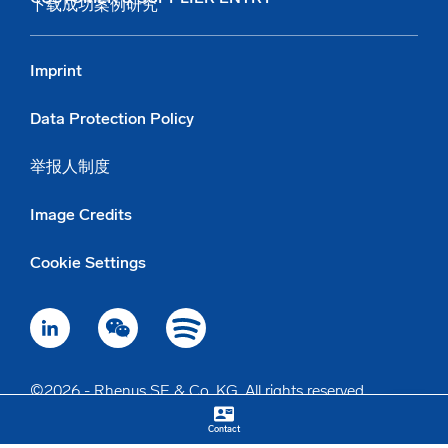
下载成功案例研究
Imprint
Data Protection Policy
举报人制度
Image Credits
Cookie Settings
©2026 - Rhenus SE & Co. KG. All rights reserved.
contact_mail
keyboard_arrow_up
Contact