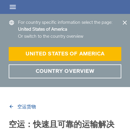
Greater China
EN
CN
ZH
close
language
For country specific information select the page:
United States of America
arrow_back
arrow_back
arrow_back
arrow_back
arrow_back
Or switch to the country overview
Back
Back
Back
Back
Back
仓储服务概览
公路货运概览
海运货物
大陆桥运输概览
项目物流
UNITED STATES OF AMERICA
仓储服务概览 Overview
公路货运概览
海路货运概览
陆桥概览
项目运输物流方案
COUNTRY OVERVIEW
arrow_forward
商品和服务概览
本地公路货运方案
海路货运：买卖双方拼箱运输
大陆桥运输—买卖双方拼箱集运
规划和管理
我们的仓储地点介绍
跨境卡车运输
海路货运—FCL整箱货运
大陆桥运输—LCL拼箱运输
工程与咨询
arrow_back
空运货物
海路货运—LCL拼箱货运
大陆桥运输—FCL整箱运输
空运：快速且可靠的运输解决