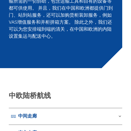
输所需的一切协助，包含运输工具和自有的设备等
都可供使用。 并且，我们在中国和欧洲都提供门到
门、站到站服务，还可以加购货柜装卸服务，例如
VAS增值服务和并柜拼箱方案。 除此之外，我们还
可以为您安排端到端的清关，在中国和欧洲的内陆
设置集运与配送中心。
中欧陆桥航线
中间走廊
keyboard_arrow_down