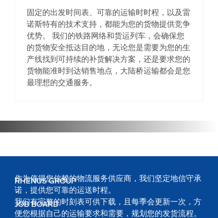
卓越的运营管理
：在出货地和目的地
固定的出发时间表、可靠的运输时时程，以及雷
都设有专门的运营团队，以确保能安
诺斯特有的技术支持，都能为您的货物提供竞争
全和及时地交付货物。
优势。 我们的铁路网络和货运列车，会确保您
降低供应链成本
：能降低物流成本和
的货物安全抵达目的地，无论您是需要为您的生
交货时间，有效控制在途库存成本。
产线找到可持续的补货解决方案，还是要求您的
货物能准时到达销售地点，大陆桥运输都会是您
可靠性
：固定的出发时刻表，和可信
最理想的交通服务。
赖的运送过程，能提高您运输规划的
可靠性。
多种路线选择：
帮助您实现稳健的供
应链管理。
我们的运送时间
作为值得您信赖的物流服务供应商，我们坚定地信守承
RHENUS GROUP
诺，提供您可靠的运送时程。
我们有完整的时刻表可供下载，且每季会更新一次，方
JOB BOARD
便您根据自己的运输要求和需要，规划您的发货流程。