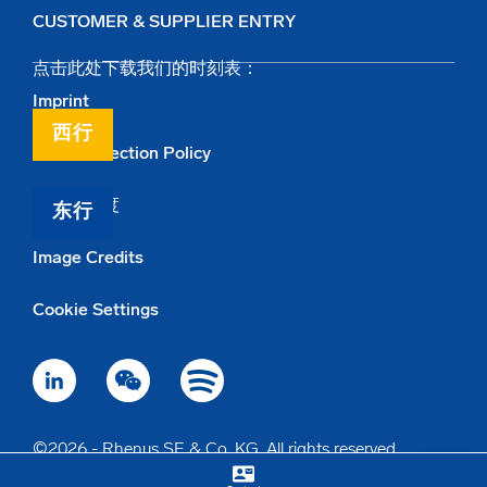
CUSTOMER & SUPPLIER ENTRY
点击此处下载我们的时刻表：
Imprint
西行
Data Protection Policy
举报人制度
东行
Image Credits
Cookie Settings
©2026 - Rhenus SE & Co. KG. All rights reserved.
contact_mail
keyboard_arrow_up