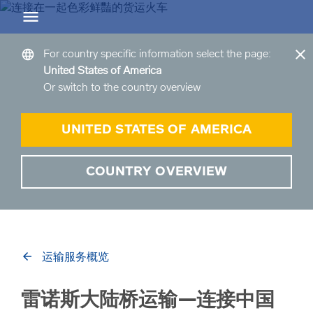
Greater China
EN
CN
ZH
close
language
For country specific information select the page:
United States of America
arrow_back
arrow_back
arrow_back
arrow_back
arrow_back
arrow_back
Or switch to the country overview
Back
Back
Back
Back
Back
Back
仓储服务概览
公路货运概览
空运货物
海运货物
大陆桥运输概览
项目物流
UNITED STATES OF AMERICA
仓储服务概览 Overview
公路货运概览
空运概览
海路货运概览
陆桥概览
项目运输物流方案
COUNTRY OVERVIEW
arrow_forward
商品和服务概览
本地公路货运方案
空运解决方案
海路货运：买卖双方拼箱运输
大陆桥运输—买卖双方拼箱集运
规划和管理
我们的仓储地点介绍
跨境卡车运输
专人专差快递
海路货运—FCL整箱货运
大陆桥运输—LCL拼箱运输
工程与咨询
arrow_back
运输服务概览
空运包机
海路货运—LCL拼箱货运
大陆桥运输—FCL整箱运输
雷诺斯大陆桥运输—连接中国