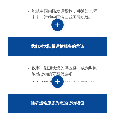
能从中国内陆发运货物，并通过长程
卡车，运往中国港口或国际机场。
add
能用一般货物的平均周转时间，运送
价值高昂的产品。
能通过集装箱列车，往返于我们的欧
我们对大陆桥运输服务的承诺
洲配送中心或生产设施。
能紧跟着节奏快速的供应链走，并要
求准时交货，和提供可靠的运输时
效率
：能加快您的供应链，成为时间
程。
敏感货物的可替代选项。
拥有可持续性的企业承诺。
add
安全的运输连接
：我们在中国和欧洲
之间有优秀的铁路连接点，为您的供
应链提供更大的弹性。 雷诺斯在中
国、哈萨克斯坦、俄罗斯和白俄罗斯
陆桥运输服务为您的货物增值
的途中都有代理商。