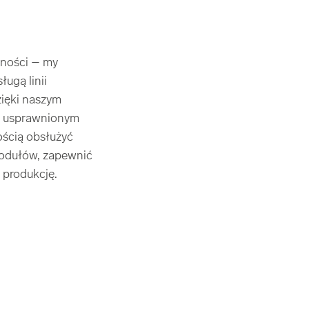
lności – my
ługą linii
zięki naszym
i usprawnionym
ścią obsłużyć
modułów, zapewnić
 produkcję.