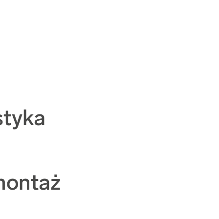
styka
montaż