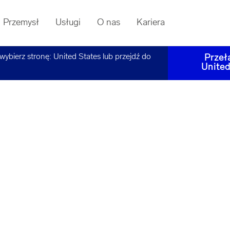
Przemysł
Usługi
O nas
Kariera
 wybierz stronę:
United States
lub przejdź do
Przeł
United