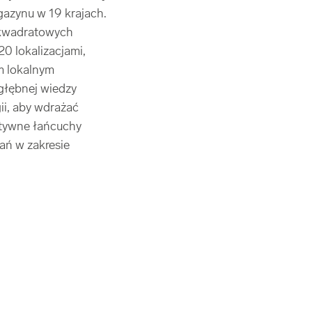
gazynu w 19 krajach.
 kwadratowych
0 lokalizacjami,
ym lokalnym
głębnej wiedzy
i, aby wdrażać
ktywne łańcuchy
ń w zakresie