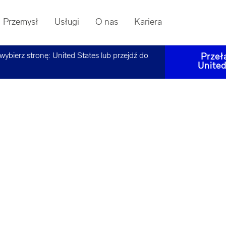
Przemysł
Usługi
O nas
Kariera
 wybierz stronę:
United States
lub przejdź do
Przeł
United