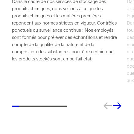
Dans le cadre de nos services de stockage des
Dan
produits chimiques, nous veillons à ce que les
à c
produits chimiques et les matières premières
log
répondent aux normes strictes en vigueur. Contrôles
Dan
ponctuels ou surveillance continue : Nos employés
tou
sont formés pour prélever des échantillons et rendre
déc
compte de la qualité, de la nature et de la
mar
composition des substances, pour être certain que
dir
les produits stockés sont en parfait état.
que
doc
que
aux