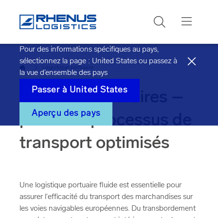
Rechercher
Pour des informations spécifiques au pays,
sélectionnez la page :
United States
ou passez à
Accueil
Logistique portuaire
la vue d’ensemble des pays
Passer à
United States
Services portuaires –
Aperçu des pays
pour des processus de
transport optimisés
Une logistique portuaire fluide est essentielle pour
assurer l'efficacité du transport des marchandises sur
les voies navigables européennes. Du transbordement