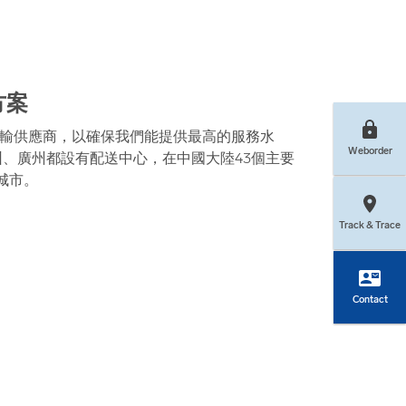
方案
輸供應商，以確保我們能提供最高的服務水
Weborder
圳、廣州都設有配送中心，在中國大陸43個主要
城市。
Track & Trace
contact_mail
Contact