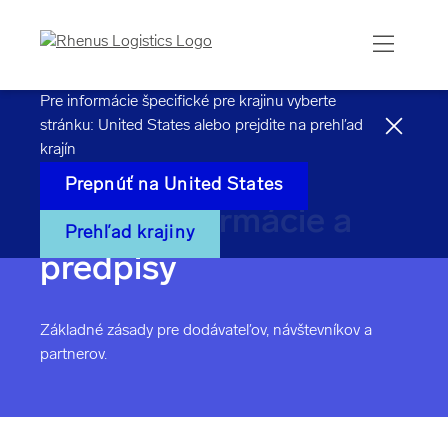
Pre informácie špecifické pre krajinu vyberte
stránku:
United States
alebo prejdite na prehľad
krajín
Prepnúť na
United States
Právne informácie a
Prehľad krajiny
predpisy
Základné zásady pre dodávateľov, návštevníkov a
partnerov.